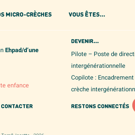
S MICRO-CRÈCHES
VOUS ÊTES...
NOUS RECRUTONS
DEVENIR...
un
Ehpad/d’une
Pilote – Poste de direc
intergénérationnelle
Copilote : Encadrement 
ite enfance
crèche intergénérationn
 CONTACTER
RESTONS CONNECTÉS