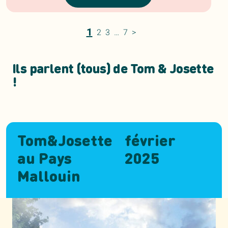
1
2
3
…
7
>
Ils parlent (tous) de Tom & Josette
!
Tom&Josette
février
au Pays
2025
Mallouin