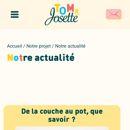
Panneau de gestion des cookies
Accueil
/
Notre projet
/
Notre actualité
N
o
t
re actualité
De la couche au pot, que
savoir ?