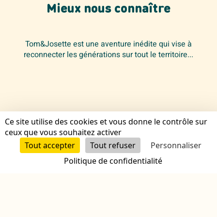
Mieux nous connaître
Tom&Josette est une aventure inédite qui vise à
reconnecter les générations sur tout le territoire...
Ce site utilise des cookies et vous donne le contrôle sur
ceux que vous souhaitez activer
Nous contacter
Tout accepter
Tout refuser
Personnaliser
Premier rendez-vous de découverte
Politique de confidentialité
powered by Calendly
Notre projet
Notre actualité