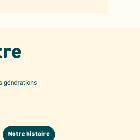
tre
s générations
Notre histoire