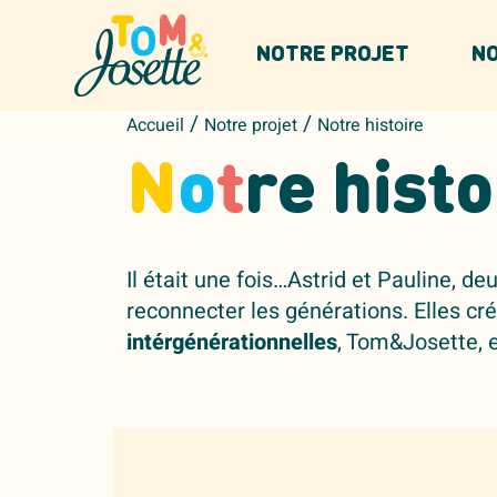
Panneau de gestion des cookies
NOTRE PROJET
NO
/
/
Accueil
Notre projet
Notre histoire
N
o
t
re histo
Il était une fois…Astrid et Pauline, d
reconnecter les générations. Elles cr
intérgénérationnelles
, Tom&Josette, 