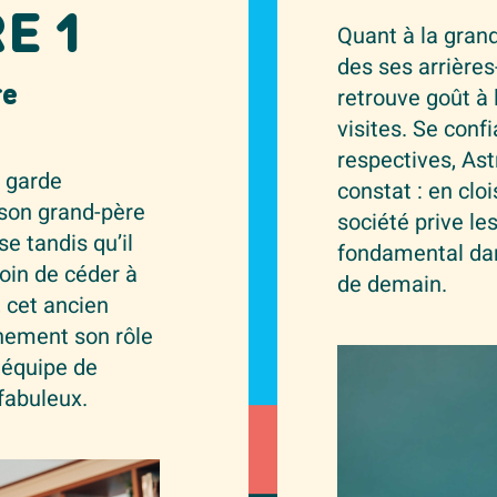
E 1
Quant à la grand
des ses arrières
retrouve goût à 
re
visites. Se confi
respectives, Ast
e garde
constat : en clo
 son grand-père
société prive les
se tandis qu’il
fondamental dan
Loin de céder à
de demain.
, cet ancien
inement son rôle
 équipe de
fabuleux.