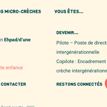
S MICRO-CRÈCHES
VOUS ÊTES...
NOUS RECRUTONS
DEVENIR...
un
Ehpad/d’une
Pilote – Poste de direc
intergénérationnelle
Copilote : Encadrement 
ite enfance
crèche intergénérationn
 CONTACTER
RESTONS CONNECTÉS