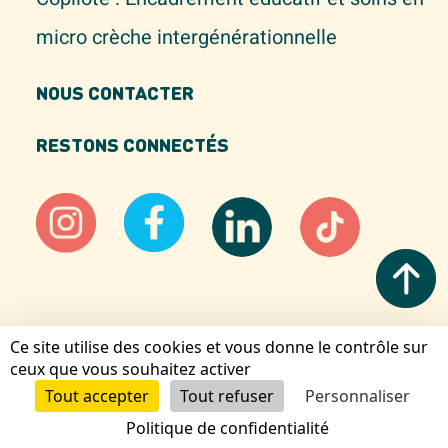
micro crèche intergénérationnelle
NOUS CONTACTER
RESTONS CONNECTÉS
Ce site utilise des cookies et vous donne le contrôle sur
Mentions légales
ceux que vous souhaitez activer
Gestion des cookies
Tout accepter
Tout refuser
Personnaliser
© Tom&Josette - 2022
Politique de confidentialité