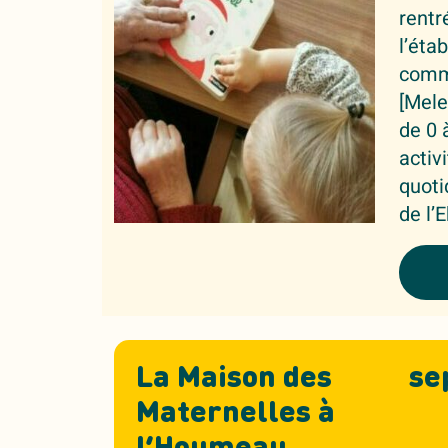
rentr
l’éta
commu
[Mele
de 0 
activ
quoti
de l’
La Maison des
se
Maternelles à