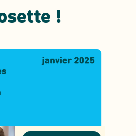
osette !
janvier 2025
es
a