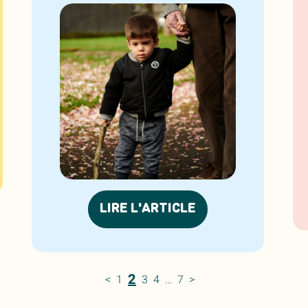
LIRE L'ARTICLE
2
<
1
3
4
…
7
>