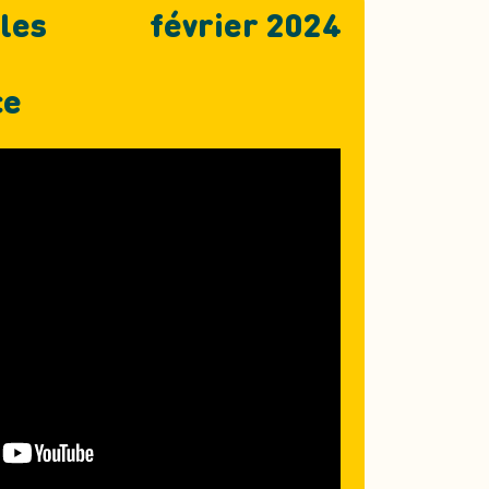
les
février 2024
ce