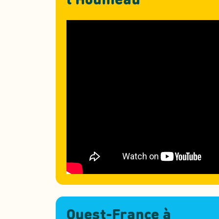
l’Houmeau
Ouest-France à