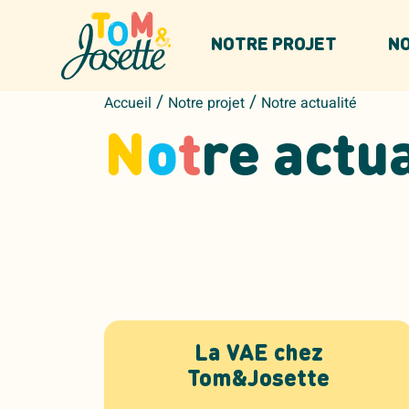
Panneau de gestion des cookies
NOTRE PROJET
NO
/
/
Accueil
Notre projet
Notre actualité
N
o
t
re actua
La VAE chez
Tom&Josette