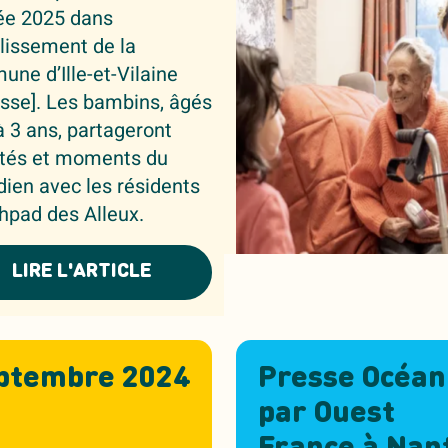
ée 2025 dans
blissement de la
ne d’Ille-et-Vilaine
sse]. Les bambins, âgés
à 3 ans, partageront
ités et moments du
dien avec les résidents
Ehpad des Alleux.
LIRE L'ARTICLE
ptembre 2024
Presse Océan
par Ouest