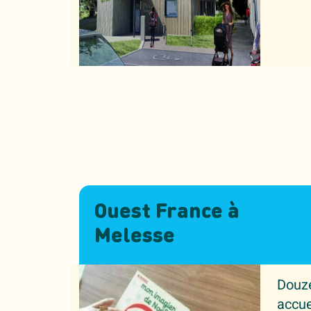
Ouest France à
Melesse
Douze
accuei