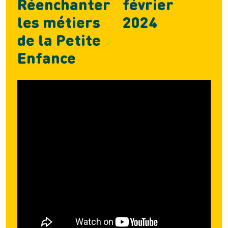
Réenchanter
février
les métiers
2024
de la Petite
Enfance