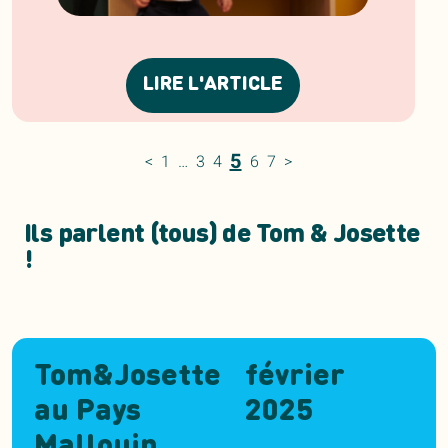
LIRE L'ARTICLE
5
<
1
…
3
4
6
7
>
Ils parlent (tous) de Tom & Josette
!
Tom&Josette
février
au Pays
2025
Mallouin