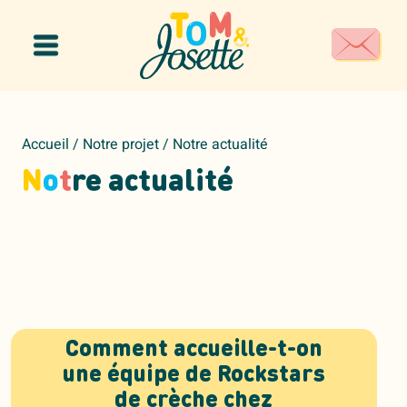
Panneau de gestion des cookies
Accueil
/
Notre projet
/
Notre actualité
N
o
t
re actualité
Comment accueille-t-on
une équipe de Rockstars
de crèche chez