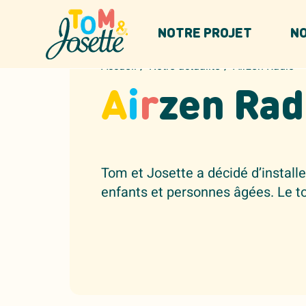
Panneau de gestion des cookies
NOTRE PROJET
NO
/
/
Accueil
Notre actualité
Airzen Radio
A
i
r
zen Rad
Tom et Josette a décidé d’installe
enfants et personnes âgées. Le to