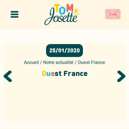
Panneau de gestion des cookies
25/01/2020
Accueil
/
Notre actualité
/
Ouest France
O
u
e
st France