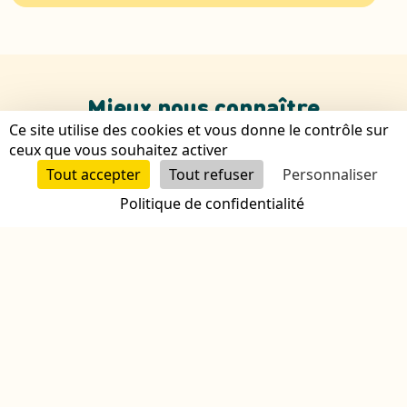
Mieux nous connaître
Ce site utilise des cookies et vous donne le contrôle sur
ceux que vous souhaitez activer
Tout accepter
Tout refuser
Personnaliser
Tom&Josette est une aventure inédite qui vise à
reconnecter les générations sur tout le territoire...
Politique de confidentialité
Toutes nos crèches
Notre pédagogie