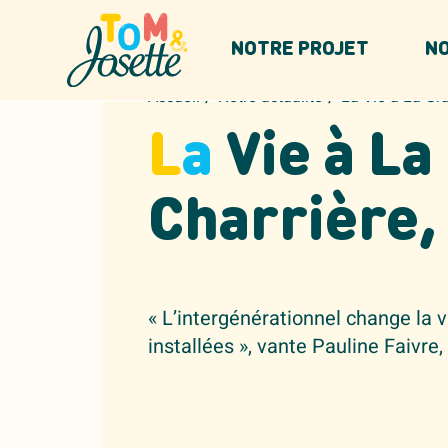
Panneau de gestion des cookies
NOTRE PROJET
NO
/
/
Accueil
Notre actualité
La Vie à La Gr
L
a
Vie à L
Charrière,
« L’intergénérationnel change la 
installées », vante Pauline Faivre,