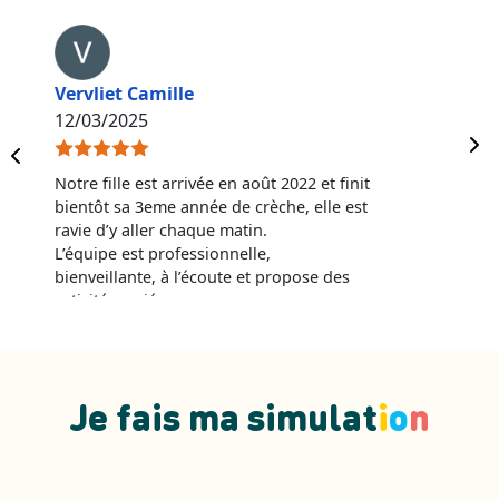
Vervliet Camille
12/03/2025
Notre fille est arrivée en août 2022 et finit
bientôt sa 3eme année de crèche, elle est
ravie d’y aller chaque matin.
L’équipe est professionnelle,
bienveillante, à l’écoute et propose des
activités variées.
Le projet et l’interaction avec les Josette
est enrichissant et épanouissant.
Nous continuons notre aventure avec
Tom et Josette en septembre 2025 pour
Je fais ma simulat
i
o
n
notre deuxième enfant.
Je recommande cette micro crèche
intergénérationnelle.