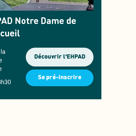
AD Notre Dame de
ccueil
la
Découvrir l'EHPAD
e
e
Se pré-inscrire
8h30