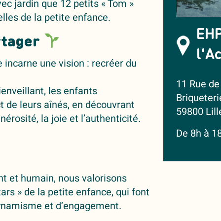
c jardin que 12 petits « Tom »
lles de la petite enfance.
EHP
rtager
l'A
 incarne une vision : recréer du
11 Rue de 
nveillant, les enfants
Briqueteri
t de leurs aînés, en découvrant
59800 Lill
rosité, la joie et l’authenticité.
De 8h à 1
 et humain, nous valorisons
tars » de la petite enfance, qui font
dynamisme et d’engagement.