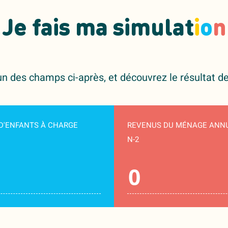
Je fais ma simulat
i
o
n
 des champs ci-après, et découvrez le résultat de
D'ENFANTS À CHARGE
REVENUS DU MÉNAGE ANN
N-2