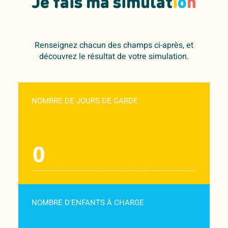
Je fais ma simulat
i
o
n
moments de partage et longue vie à
l'intergé !
Renseignez chacun des champs ci-après, et
découvrez le résultat de votre simulation.
NOMBRE DE JOURS DE GARDE
NOMBRE D'ENFANTS À CHARGE