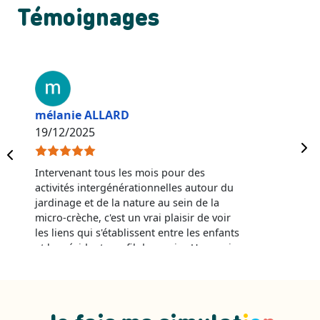
Témoignages
mélanie ALLARD
19/12/2025
Intervenant tous les mois pour des
activités intergénérationnelles autour du
jardinage et de la nature au sein de la
micro-crèche, c'est un vrai plaisir de voir
les liens qui s'établissent entre les enfants
et les résidents au fil des mois . Une vrai
complicité , favorisée par l'équipe
bienveillante, prévenante et aux petits
soins de Tom et Josette ! Un grand bravo
pour votre enthousiasme , merci pour ces