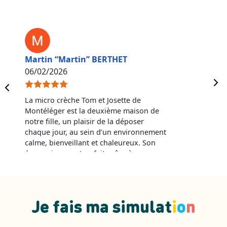
Martin “Martin” BERTHET
06/02/2026
La micro crèche Tom et Josette de
Montéléger est la deuxième maison de
notre fille, un plaisir de la déposer
chaque jour, au sein d’un environnement
calme, bienveillant et chaleureux. Son
épanouissement se fait grâce à une
équipe professionnelle, à l’écoute. Les
activités sont variées et passionnantes
pour les enfants de tout âge, ainsi que les
résidents de la maison de retraite. Nous
Je fais ma simulat
i
o
n
recommandons fortement !