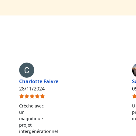
Charlotte Faivre
S
28/11/2024
0
Crèche avec
U
un
p
magnifique
i
projet
intergénérationnel