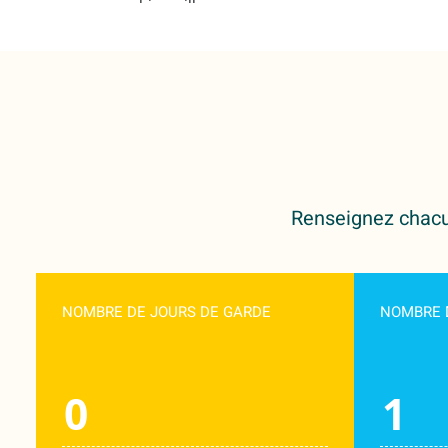
bienveillance.
Ma fille y
grandit
entourée
d’amour et
de liens
précieux.
Merci aux
équipes
adorables
Renseignez chacun
NOMBRE DE JOURS DE GARDE
NOMBRE 