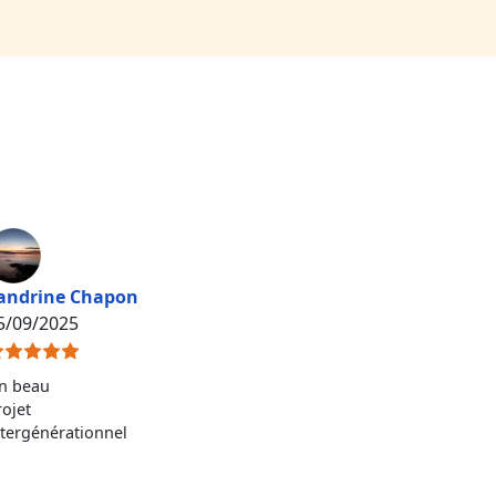
andrine Chapon
5/09/2025
n beau
rojet
ntergénérationnel